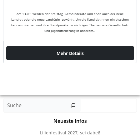
Am 13.09. werden der Kreistag, Gemeinderäte und eben auch der neue
Landrat oder die neue Landrätin gewählt. Um die KandidatInnen ein bisschen
kennenzulernen und ihre Standpunkte zu wichtigen Themen wie Gewaltschutz
und Jugendförderung in unserem…
Fr., 28/08/2026,
18:30 - 20:15
Mehr Details
Such
Neueste Infos
Lilienfestival 2027, sei dabei!