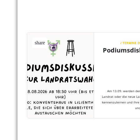
share
/ TERMINE 
Podiumsdis
Am 13.09. werden der
Landrat oder die neue L
kennenzulernen und ihre
un