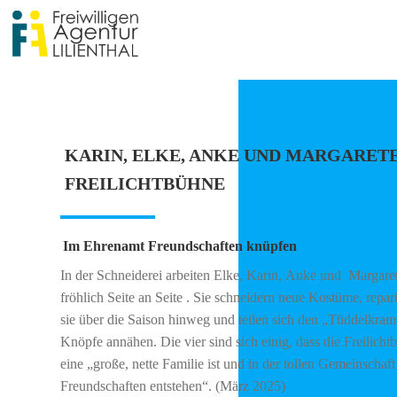
Zum
Inhalt
springen
KARIN, ELKE, ANKE UND MARGARETE
FREILICHTBÜHNE
Im Ehrenamt Freundschaften knüpfen
In der
Schneiderei
arbeiten
Elke, Karin, Anke und
Margare
fröhlich Seite an Seite
. Sie schneidern neue Kostüme, repar
sie über die Saison hinweg und teilen sich den „Tüddelkram
Knöpfe annähen. Die vier sind sich einig, dass die Freilicht
eine „große, nette Familie ist und in der tollen Gemeinschaft
Freundschaften entstehen“. (März 2025)