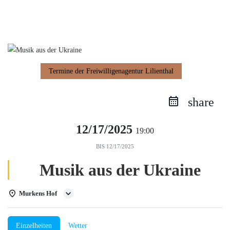
Zum
Inhalt
springen
Termine der Freiwilligenagentur Lilienthal
share
12/17/2025
19:00
BIS
12/17/2025
Musik aus der Ukraine
Murkens Hof
Einzelheiten
Wetter