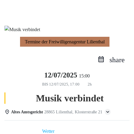
Zum
Inhalt
springen
Termine der Freiwilligenagentur Lilienthal
share
12/07/2025
15:00
BIS
12/07/2025, 17:00
2h
Musik verbindet
Altes Amtsgericht
28865 Lilienthal, Klosterstraße 21
Einzelheiten
Wetter