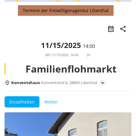
Termine der Freiwilligenagentur Lilienthal
share
11/15/2025
14:00
BIS
11/15/2025, 16:00
2h
Familienflohmarkt
Konventshaus
Konventshof 4, 28865 Lilienthal
Einzelheiten
Wetter