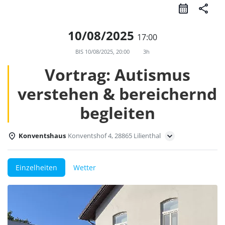
share
10/08/2025
17:00
BIS
10/08/2025, 20:00
3h
Vortrag: Autismus
verstehen & bereichernd
begleiten
Konventshaus
Konventshof 4, 28865 Lilienthal
Einzelheiten
Wetter