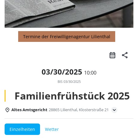
Termine der Freiwilligenagentur Lilienthal
share
03/30/2025
10:00
BIS
03/30/2025
Familienfrühstück 2025
Altes Amtsgericht
28865 Lilienthal, Klosterstraße 21
Einzelheiten
Wetter